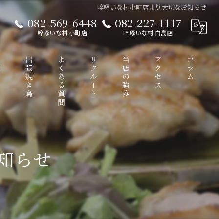
啐啄いな村小町店より大切なお知らせ
082-569-6448
082-227-1117
啐啄いな村 小町店
啐啄いな村 白島店
介
出張焼き鳥
よくある質問
リクルート
当店の強み
アクセス
コラム
接待
啐啄いな村 小町店
知らせ
ディナー
啐啄いな村 白島店
コース
ワイン