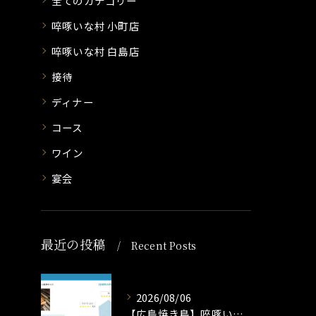
全てのカテゴリー
啐啄いな村 小町店
啐啄いな村 白島店
接待
ディナー
コース
ワイン
宴会
最近の投稿
Recent Posts
2026/08/06
【広島焼き鳥】啐啄いな村冷凍焼き鳥いかがですか？