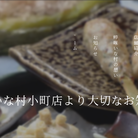
ホーム
お知らせ
啐啄いな村の想い
店舗紹
いな村小町店より大切なお