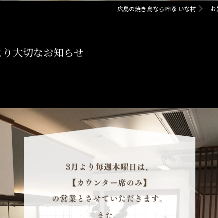
広島の焼き鳥なら啐啄 いな村
お
より大切なお知らせ