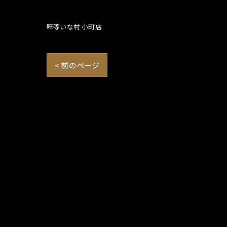
啐啄いな村 小町店
< 前のページ