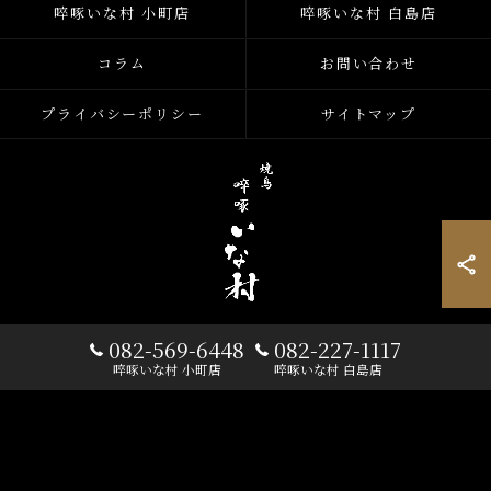
啐啄いな村 小町店
啐啄いな村 白島店
コラム
お問い合わせ
プライバシーポリシー
サイトマップ
082-569-6448
082-227-1117
© 2026 広島の焼き鳥なら啐啄 いな村 ALL RIGHTS RESERVED.
啐啄いな村 小町店
啐啄いな村 白島店