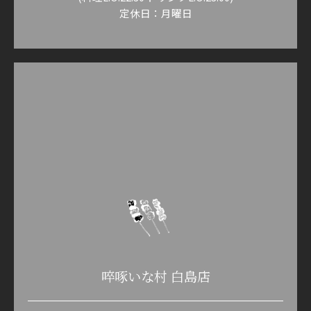
定休日：月曜日
啐啄いな村 白島店