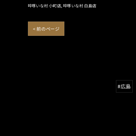
啐啄いな村 小町店
啐啄いな村 白島店
< 前のページ
#広島