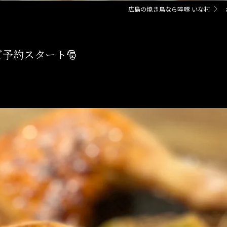
広島の焼き鳥なら啐啄 いな村
予約スタート🎅