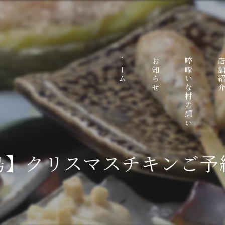
ホーム
お知らせ
啐啄いな村の想い
店舗紹
鳥】クリスマスチキンご予約