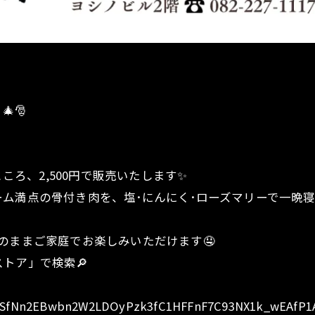
🎅
ころ、2,500円で販売いたします✨️
ム満点の骨付き肉を、塩･にんにく･ローズマリーで一晩
のままご家庭でお楽しみいただけます🤤
トア」で検索🔎
IpQLSfNn2EBwbn2W2LDOyPzk3fC1HFFnF7C93NX1k_wEAfP1