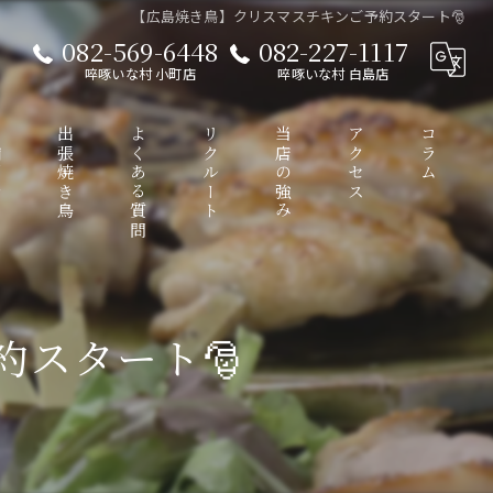
【広島焼き鳥】クリスマスチキンご予約スタート🎅
082-569-6448
082-227-1117
啐啄いな村 小町店
啐啄いな村 白島店
介
出張焼き鳥
よくある質問
リクルート
当店の強み
アクセス
コラム
接待
啐啄いな村 小町店
スタート🎅
ディナー
啐啄いな村 白島店
コース
ワイン