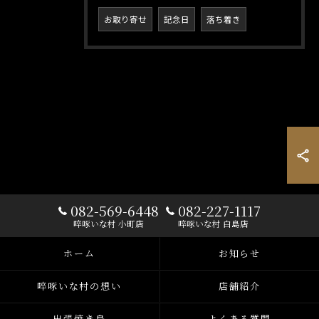
お取り寄せ
記念日
落ち着き
082-569-6448
082-227-1117
啐啄いな村 小町店
啐啄いな村 白島店
ホーム
お知らせ
啐啄いな村の想い
店舗紹介
出張焼き鳥
よくある質問