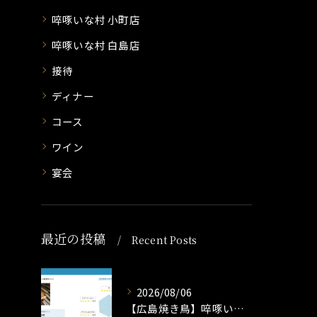
啐啄いな村 小町店
啐啄いな村 白島店
接待
ディナー
コース
ワイン
宴会
最近の投稿
Recent Posts
2026/08/06
【広島焼き鳥】啐啄いな村冷凍焼き鳥いかがですか？