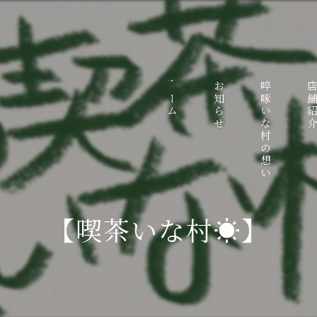
ホーム
お知らせ
啐啄いな村の想い
店舗紹
【喫茶いな村☀️】