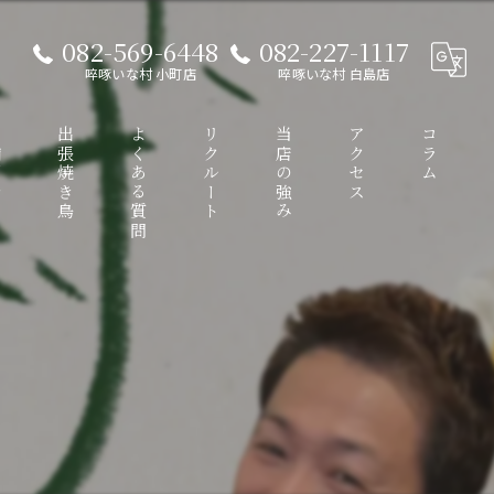
082-569-6448
082-227-1117
啐啄いな村 小町店
啐啄いな村 白島店
介
出張焼き鳥
よくある質問
リクルート
当店の強み
アクセス
コラム
接待
啐啄いな村 小町店
ディナー
啐啄いな村 白島店
コース
ワイン