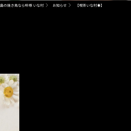
島の焼き鳥なら啐啄 いな村
お知らせ
【喫茶いな村☀️】
宴会