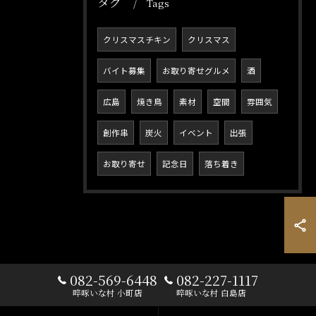
タグ
Tags
クリスマスチキン
クリスマス
バイト募集
お取り寄せグルメ
酒
広島
焼き鳥
素材
空間
雰囲気
創作串
炭火
イベント
出張
お取り寄せ
記念日
落ち着き
082-569-6448
082-227-1117
啐啄いな村 小町店
啐啄いな村 白島店