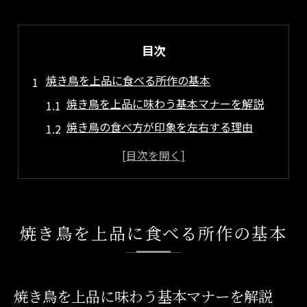
目次
焼き鳥を上品に食べる所作の基本
焼き鳥を上品に味わう基本マナーを解説
焼き鳥の食べ方が印象を左右する理由
焼き鳥を串から外す動作の注意点
焼き鳥の所作で清潔感を演出するコツ
焼き鳥マナーの基本は会話の始まり
場面ごとに異なる焼き鳥マナーの選び方
焼き鳥を上品に食べる所作の基本
焼き鳥マナーは場面ごとに違いがある
焼き鳥の食べ方が上司との印象を変える
デートでの焼き鳥マナーが好印象の秘訣
焼き鳥を上品に味わう基本マナーを解説