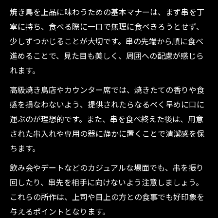
飲み会で気をつけたい焼き鳥の配慮術
焼き鳥を上品に味わうための基本マナーは、まず串を丁
高級店での焼き鳥マナーを押さえておく
寧に持ち、食べる際に一口で無理に食べきろうとせず、
串から外す行為は失礼になるのか考察
少しずつかじることが大切です。串の先端から順に食べ
焼き鳥を串から外すのは失礼なのか
進めることで、見た目も美しく、周囲への配慮が感じら
れます。
焼き鳥を外す行為のマナー的な判断基準
焼き鳥マナーで外すべき場面と理由を解説
高級焼き鳥店やカウンター席では、焼きたての香りや食
焼き鳥を外す際の配慮ポイントまとめ
感を損なわないよう、提供されたらなるべく早めに口に
運ぶのが理想的です。また、串を食べ終えた後は、用意
焼き鳥の串から外すルールの背景を知る
された串入れや専用の器に静かに置くことで清潔感を保
飲み会やデートで求められる焼き鳥の配慮
ちます。
飲み会で焼き鳥マナーを守るための心得
飲み会やデートなどのカジュアルな場面でも、串を振り
デート時の焼き鳥マナーが印象を左右する
回したり、串先を相手に向けないよう注意しましょう。
焼き鳥のシェア時に配慮するマナー術
これらの所作は、上司や目上の方との食事でも好印象を
焼き鳥を外す場合の一言が好感度の鍵
与えるポイントとなります。