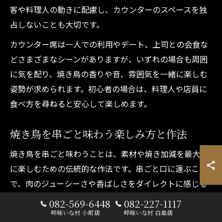
客や料理人の動きに配慮し、カウンターのスペースを独
占しないことも大切です。
カウンター席は一人での利用やデート、上司との会食な
どさまざまなシーンがありますが、いずれの場合も周囲
に気を配り、焼き鳥の香りや音、雰囲気を一緒に楽しむ
姿勢が求められます。初心者の場合は、料理人や店員に
食べ方を尋ねると安心して楽しめます。
焼き鳥を串ごと味わう楽しみ方と作法
焼き鳥を串ごと味わうことは、素材や焼き加減を最大限
に楽しむための伝統的な作法です。串ごと口に運ぶこと
で、肉のジューシーさや香ばしさをダイレクトに感じる
ことができます。また、部位ごとに異なる食感や味の変
082-569-6448
082-227-1117
化を一口ずつ味わうことで、料理人のこだわりを体感で
啐啄いな村 小町店
啐啄いな村 白島店