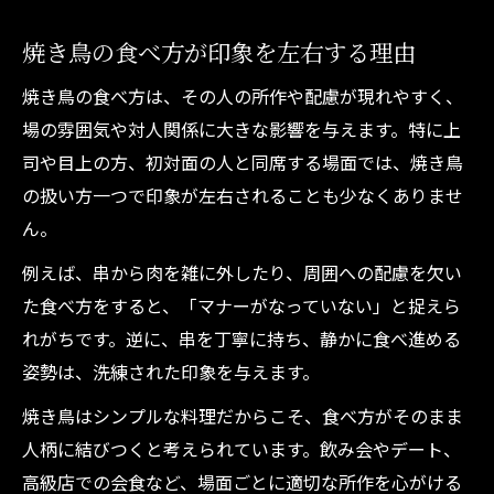
上司と食事する際の焼き鳥の注意ポイント
高級店やカウンター席で光る焼き鳥作法
焼き鳥の食べ方が印象を左右する理由
高級店では焼き鳥をどう食べるべきか
焼き鳥の食べ方は、その人の所作や配慮が現れやすく、
カウンター席での焼き鳥マナー徹底解説
場の雰囲気や対人関係に大きな影響を与えます。特に上
焼き鳥を串ごと味わう楽しみ方と作法
司や目上の方、初対面の人と同席する場面では、焼き鳥
高級焼き鳥マナーの所作を自然に実践
の扱い方一つで印象が左右されることも少なくありませ
ん。
料理人の意図を尊重する焼き鳥の食べ方
同席者を気遣う美しい焼き鳥の食べ方
例えば、串から肉を雑に外したり、周囲への配慮を欠い
焼き鳥の食べ方で同席者へ配慮する方法
た食べ方をすると、「マナーがなっていない」と捉えら
れがちです。逆に、串を丁寧に持ち、静かに食べ進める
焼き鳥マナーが人間関係を円滑にする理由
姿勢は、洗練された印象を与えます。
焼き鳥を取り分ける際の美しい所作
焼き鳥はシンプルな料理だからこそ、食べ方がそのまま
焼き鳥のシェアで心遣いを伝えるコツ
人柄に結びつくと考えられています。飲み会やデート、
焼き鳥マナーで信頼を築く食事のヒント
高級店での会食など、場面ごとに適切な所作を心がける