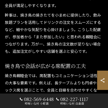
全員が満足しやすくなります。
幹事は、焼き鳥の焼きたてを小まめに提供したり、飲み
放題プランを活用してドリンクの注文をスムーズにする
など、細やかな気配りを心掛けましょう。こうした配慮
が、参加者から「また参加したい」と思われる親睦会に
つながります。万が一、焼き鳥の注文数が足りない場合
も、追加注文がしやすい店舗を選ぶと安心です。
焼き鳥で会話が広がる席配置の工夫
焼き鳥親睦会では、席配置もコミュニケーション活性化
の大事な要素です。例えば、長テーブルよりも円卓やボ
ックス席を選ぶことで、全員と目線を合わせやすくな
り、会話の輪が自然と広がります。幹事は、初対面同士
082-569-6448
082-227-1117
啐啄いな村 小町店
啐啄いな村 白島店
や普段話す機会が少ないメンバーを近くに配置すること