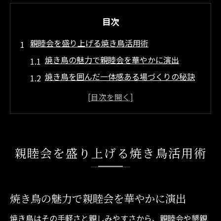
目次
親睦会を盛り上げる焼き鳥活用術
焼き鳥の魅力で親睦会を華やかに演出
焼き鳥を囲んだ一体感ある場づくりの秘訣
親睦会で人気の焼き鳥活用法を徹底解説
焼き鳥が促す自然な会話と関係性向上
焼き鳥親睦会の進行を滑らかにするコツ
焼き鳥親睦会で幹事が押さえる要点
親睦会を盛り上げる焼き鳥活用術
幹事が知るべき焼き鳥親睦会準備の流れ
焼き鳥親睦会での段取りと注意点まとめ
焼き鳥注文や進行に役立つ幹事の工夫
焼き鳥の魅力で親睦会を華やかに演出
焼き鳥親睦会で失敗しない下見と予約術
焼き鳥はその手軽さと親しみやすさから、親睦会や懇親