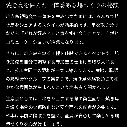
焼き鳥親睦会で満足度を高める適量の考え
焼き鳥を囲んだ一体感ある場づくりの秘訣
方
焼き鳥親睦会で一体感を生み出すためには、みんなで焼
焼き鳥で親しみ深まる会に仕立てるコツ
き鳥をシェアするスタイルが効果的です。串を取り分け
焼き鳥親睦会で自然に打ち解ける方法
ながら「どれが好み？」と声を掛け合うことで、自然と
焼き鳥を活かしたアイスブレイク術とは
コミュニケーションが活発になります。
焼き鳥親睦会の雰囲気を和ませる秘訣
さらに、焼き鳥を焼く工程を体験できるイベントや、焼
焼き鳥で会話が広がる席配置の工夫
き加減を自分で調整する参加型の仕掛けを取り入れる
焼き鳥親睦会で思い出作りをサポート
と、参加者同士の距離が一気に縮まります。実際、職場
円滑な進行を叶える親睦会の焼き鳥選び
の懇親会やグループの集まりで、焼き鳥体験を通じて和
親睦会に最適な焼き鳥メニューの選び方
やかな雰囲気が生まれたという声も多く聞かれます。
焼き鳥で進行がスムーズになるポイント
注意点としては、串をシェアする際の衛生面や、焼き鳥
焼き鳥親睦会で避けたい注文ミス事例
を焼く場合の火傷防止など安全面への配慮が必要です。
幹事は事前に段取りを整え、全員が安心して楽しめる環
焼き鳥の提供タイミングで円滑進行を実現
境づくりを心がけましょう。
参加者別に焼き鳥を選ぶときの注意点