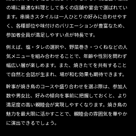
幹事が重視すべき焼き鳥親睦会の満足度
の場に最適な料理として多くの店舗や宴会で選ばれてい
焼き鳥を囲む親睦会の満足度向上法
ます。串焼きスタイルは一人ひとりの好みに合わせやす
焼き鳥の種類選びで親睦会の満足度アップ
く、各種部位や味付けのバリエーションが豊富なため、
参加者全員が満足しやすい点が特長です。
親睦会を盛り上げる焼き鳥の提供タイミン
グ
例えば、塩・タレの選択や、野菜巻き・つくねなどの人
焼き鳥と相性抜群のドリンクの選び方
気メニューを組み合わせることで、年齢や性別を問わず
焼き鳥親睦会で会話が弾む演出アイデア
幅広い層が楽しめます。また、焼きたてを共有すること
で自然と会話が生まれ、場が和む効果も期待できます。
焼き鳥が苦手な人への配慮と工夫ポイント
幹事なら知っておきたい焼き鳥注文数の目安
幹事が焼き鳥のコースや盛り合わせを選ぶ際は、参加人
数や男女比、好みの傾向を事前に把握しておくと、より
焼き鳥は一人何本がちょうどいいのか
満足度の高い親睦会が実現しやすくなります。焼き鳥の
参加人数別の焼き鳥注文数を効率的に算出
魅力を最大限に活かすことで、親睦会の雰囲気を華やか
焼き鳥親睦会で無駄なく注文する方法
に演出できるでしょう。
焼き鳥の注文数と食べ残し防止ポイント