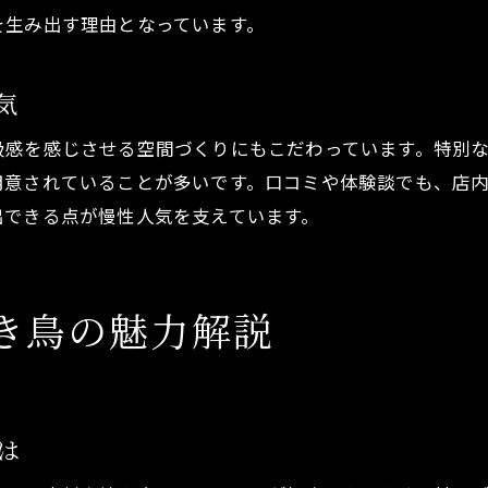
を生み出す理由となっています。
焼き鳥空間が接待にも選ばれる理由とは
焼き鳥で過ごす大切な人との特別な夜
気
口コミで高評価な焼き鳥の醍醐味
焼き鳥が口コミで高評価を集める理由
級感を感じさせる空間づくりにもこだわっています。特別
用意されていることが多いです。口コミや体験談でも、店
焼き鳥の評判を支える本物の味わい
出できる点が慢性人気を支えています。
焼き鳥好きが太鼓判を押す醍醐味体験
焼き鳥の口コミでわかる人気のポイント
焼き鳥を愛する人々のリアルな声から学ぶ
き鳥の魅力解説
は