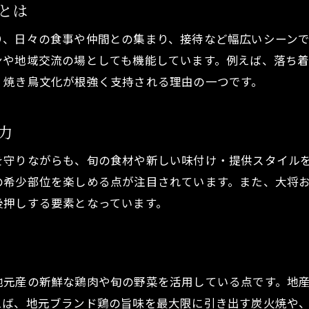
とは
焼き鳥とともに楽しむ広島市の夜景
り、日々の食事や仲間との集まり、接待など幅広いシーン
焼き鳥巡りで広島市の食を満喫しよう
ンや地域交流の場としても機能しています。例えば、落ち
焼き鳥を楽しむなら広島市が最適な訳
、焼き鳥文化が根強く支持される理由の一つです。
高級感と個室で味わう焼き鳥体験
焼き鳥を個室で味わう贅沢な時間
力
高級感ある焼き鳥空間で特別なひととき
焼き鳥を落ち着いた個室で堪能する魅力
を守りながらも、旬の食材や新しい味付け・提供スタイル
の希少部位を楽しめる点が注目されています。また、大将
焼き鳥体験を格上げする高級感の秘密
後押しする要素となっています。
焼き鳥と個室で叶う上質な広島グルメ
デートや接待に選びたい焼き鳥空間
焼き鳥デートにふさわしいおしゃれな空間
焼き鳥で接待を成功に導く雰囲気作り
地元産の新鮮な鶏肉や旬の野菜を活用している点です。地
えば、地元ブランド鶏の旨味を最大限に引き出す炭火焼や
焼き鳥と個室で叶う理想のデート時間