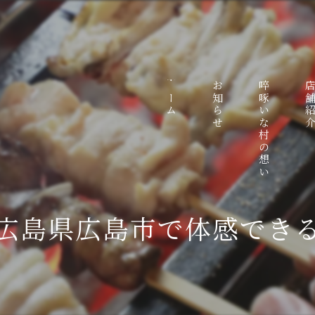
ホーム
お知らせ
啐啄いな村の想い
店舗紹
広島県広島市で体感でき