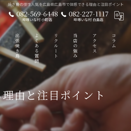
焼き鳥の慢性人気を広島県広島市で体感できる理由と注目ポイント
082-569-6448
082-227-1117
啐啄いな村 小町店
啐啄いな村 白島店
介
出張焼き鳥
よくある質問
リクルート
当店の強み
アクセス
コラム
接待
啐啄いな村 小町店
る理由と注目ポイント
ディナー
啐啄いな村 白島店
コース
ワイン