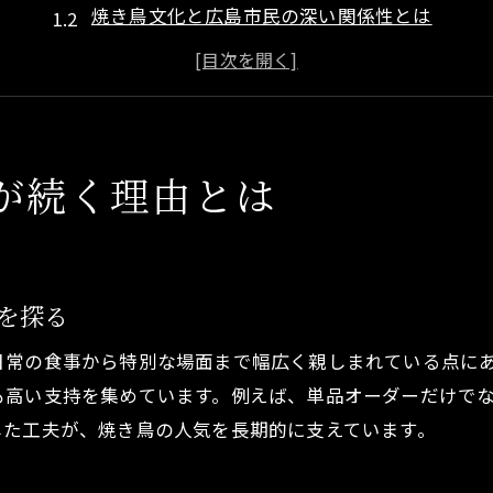
焼き鳥文化と広島市民の深い関係性とは
焼き鳥の伝統と新しさが共存する魅力
焼き鳥人気を支える地元の食材の力
焼き鳥を囲む広島市のグルメな雰囲気
慢性的人気を誇る焼き鳥の魅力解説
が続く理由とは
焼き鳥が長く愛される奥深い理由とは
焼き鳥の多彩な部位で広がる楽しみ方
焼き鳥のタレと塩が生む絶妙な味わい
を探る
焼き鳥の香りが広島の夜を彩る理由
日常の食事から特別な場面まで幅広く親しまれている点に
焼き鳥人気の秘密は職人の技にあり
も高い支持を集めています。例えば、単品オーダーだけで
焼き鳥を楽しむなら広島市が注目
した工夫が、焼き鳥の人気を長期的に支えています。
焼き鳥好きが広島市を選ぶ納得の理由
焼き鳥の名店が集まる広島市の魅力