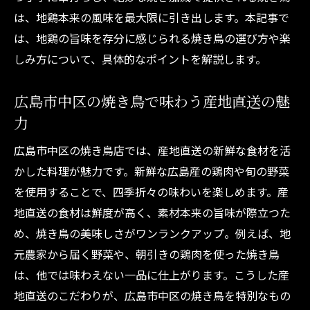
焼き鳥と一品料理の絶妙なマリアージュを
は、地鶏本来の風味を最大限に引き出します。本記事で
堪能
は、地鶏の旨味を存分に感じられる焼き鳥の選び方や楽
広島市中区で焼き鳥体験を最大限楽しむコ
しみ方について、具体的なポイントを解説します。
ツ
静かな空間で焼き鳥を楽しみたい方へ提案
広島市中区の焼き鳥で味わう産地直送の魅
静かな焼き鳥店の選び方とおすすめポイン
力
ト
広島市中区の焼き鳥店では、産地直送の新鮮な食材を活
焼き鳥個室で叶う落ち着いた食事時間の魅
かした料理が魅力です。新鮮な広島産の鶏肉や旬の野菜
力
を使用することで、四季折々の味わいを楽しめます。産
大人のための静かな焼き鳥空間を探すコツ
地直送の食材は鮮度が高く、素材本来の旨味が際立つた
焼き鳥店選びで重視したい雰囲気と空間設
め、焼き鳥の美味しさがワンランクアップ。例えば、地
計
元農家から届く野菜や、朝引きの鶏肉を使った焼き鳥
は、他では味わえない一品に仕上がります。こうした産
広島市中区の隠れ家焼き鳥で特別な夜を体
地直送のこだわりが、広島市中区の焼き鳥を特別なもの
験