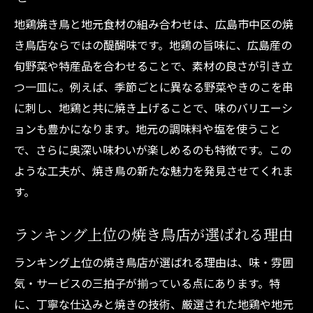
地鶏焼き鳥と地元食材の組み合わせは、広島市中区の焼
焼き鳥個室利用でプライベート感を満喫
き鳥店ならではの醍醐味です。地鶏の旨味に、広島産の
大切な人と焼き鳥を楽しむ個室活用術
旬野菜や特産品を合わせることで、素材の良さが引き立
焼き鳥個室予約のコツとおすすめの流れ
つ一皿に。例えば、季節ごとに異なる野菜やきのこを串
本格炭火焼き鳥と地元食材の魅力を発見
に刺し、地鶏と共に焼き上げることで、味のバリエーシ
焼き鳥炭火焼きで味わう香ばしさの秘密
ョンも豊かになります。地元の調味料や塩を使うこと
広島市中区の地元食材が光る焼き鳥体験
で、さらに奥深い味わいが楽しめるのも特徴です。この
焼き鳥本格派が選ぶ炭火焼きの美味しさ
ような工夫が、焼き鳥の新たな魅力を発見させてくれま
地元限定焼き鳥メニューの魅力を紹介
す。
焼き鳥と旬食材の絶妙な組み合わせを満喫
ランキング上位の焼き鳥店が選ばれる理由
焼き鳥広島市中区で発見する新たな味覚
評判の焼き鳥を広島市中区で味わう醍醐味
ランキング上位の焼き鳥店が選ばれる理由は、味・雰囲
気・サービスの三拍子が揃っている点にあります。特
口コミ高評価の焼き鳥店を選ぶポイント
に、丁寧な仕込みと焼きの技術、厳選された地鶏や地元
広島市中区焼き鳥人気の理由を徹底分析