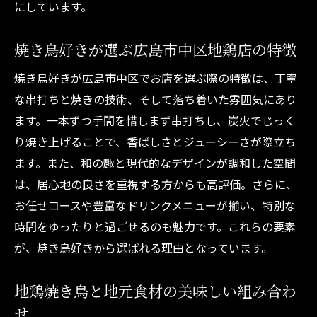
にしています。
ゆったり過ごせる焼き鳥店の見分け方を伝
授
焼き鳥好きが選ぶ広島市中区地鶏店の特徴
コスパ重視なら広島市中区の焼き鳥が正解
焼き鳥好きが広島市中区でお店を選ぶ際の特徴は、丁寧
焼き鳥安い店の見極め方とコスパのコツ
な串打ちと焼きの技術、そして落ち着いた雰囲気にあり
広島中区で焼き鳥をお得に楽しむ方法とは
ます。一本ずつ手間を惜しまず串打ちし、炭火でじっく
コスパ抜群の焼き鳥店で満足度アップ
り焼き上げることで、香ばしさとジューシーさが際立ち
焼き鳥安い うまいを叶える店選びの秘訣
ます。また、和の趣と現代的なデザインが調和した空間
コース注文で得する焼き鳥の楽しみ方
は、居心地の良さを重視する方からも高評価。さらに、
焼き鳥広島市中区コスパ店の特徴を解説
お任せコースや豊富なドリンクメニューが揃い、特別な
個室利用で落ち着く焼き鳥時間の新常識
時間をゆったりと過ごせるのも魅力です。これらの要素
が、焼き鳥好きから選ばれる理由となっています。
焼き鳥個室利用のメリットと安心ポイント
落ち着いた焼き鳥空間で過ごす特別な夜
地鶏焼き鳥と地元食材の美味しい組み合わ
広島市中区で個室焼き鳥が人気な理由を探
せ
る