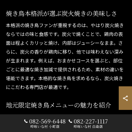
焼き鳥本格派が選ぶ炭火焼きの美味しさ
本格派の焼き鳥ファンが重視するのは、やはり炭火焼き
ならではの味と食感です。炭火で焼くことで、鶏肉の表
面は程よくカリッと焼け、内部はジューシーなまま。さ
らに、炭火の香りが鶏肉に移り、他では味わえない深み
が生まれます。例えば、おまかせコースを選ぶと、部位
ごとに最適な焼き加減で提供されるため、素材の違いを
堪能できます。本格的な焼き鳥を求めるなら、炭火焼き
にこだわる専門店が最適です。
地元限定焼き鳥メニューの魅力を紹介
広島市中区の焼き鳥店では、地元限定の創作メニューが
082-569-6448
082-227-1117
楽しめます。地元の旬食材や特産品を組み合わせた串焼
啐啄いな村 小町店
啐啄いな村 白島店