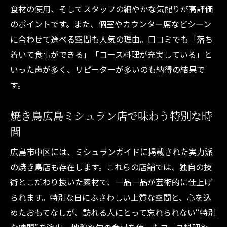
食材の使用、そしてスタッフの細やかな気配りが高評価
焼き鳥ランキング上位の魅力を深掘り
のポイントです。また、個室やカウンター席などシーン
焼き鳥広島ミシュラン掲載店の楽しみ方
に合わせて選べる空間も人気の理由。口コミでも「落ち
評判の焼き鳥を堪能できるおすすめ体験
着いて食事ができる」「コース料理が充実している」と
焼き鳥好きが語る広島市中区の名店選び
いった声が多く、リピーターが多いのも納得の結果で
おしゃれな焼き鳥体験が叶う広島市中区の魅力
す。
焼き鳥とおしゃれ空間が融合する新体験
焼き鳥広島ミシュラン店で味わう特別な時
デートや接待に最適な焼き鳥店の選び方
間
広島市中区で叶うおしゃれ焼き鳥の楽しみ
広島市中区には、ミシュランガイドに掲載された実力派
焼き鳥とワインが楽しめる大人の空間
の焼き鳥店も存在します。これらの店舗では、独自の技
焼き鳥で過ごす特別な夜を演出するコツ
術とこだわり抜いた素材で、一品一品が芸術的に仕上げ
話題の焼き鳥人気店で感じる洗練された雰
られます。特別な日にふさわしい上質な空間と、心を込
囲気
めたおもてなしが、訪れる人にとって忘れられない“特別