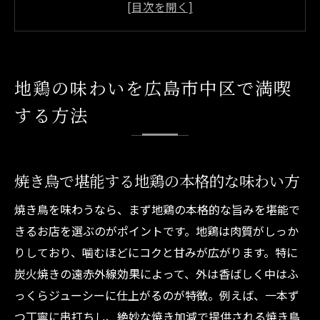
焼き鳥好きが選ぶ広島市中区地鶏店の特徴
地鶏焼き鳥と地元食材の美味しい組み合わ
せ
地鶏の味わいを広島市中区で満喫
ランキング上位の焼き鳥店が選ばれる理由
する方法
焼き鳥広島ミシュラン店で味わう特別な時
間
焼き鳥好き必見の広島市中区おすすめ体験
焼き鳥で堪能する地鶏の本格的な味わい方
口コミで話題の焼き鳥体験ポイントを徹底
解説
焼き鳥を味わうなら、まず地鶏の本格的な旨みを堪能で
きるお店を選ぶのがポイントです。地鶏は肉質がしっか
広島市中区焼き鳥ランキングの活用術を紹
りしており、噛むほどにコクと甘みが広がります。特に
介
炭火焼きの遠赤外線効果によって、外は香ばしく中はふ
焼き鳥人気店で味わう感動のひととき
っくらジューシーに仕上がるのが特徴。例えば、一本ず
焼き鳥広島市中区おすすめ体験の楽しみ方
つ丁寧に串打ちし、絶妙な焼き加減で提供される焼き鳥